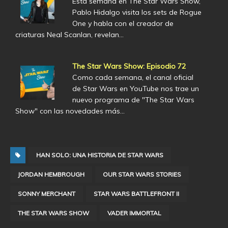
Esta semana en The Star Wars Show,
Pablo Hidalgo visita los sets de Rogue
One y habla con el creador de
criaturas Neal Scanlan, revelan…
The Star Wars Show: Episodio 72
Como cada semana, el canal oficial
de Star Wars en YouTube nos trae un
nuevo programa de "The Star Wars
Show" con las novedades más…
HAN SOLO: UNA HISTORIA DE STAR WARS
JORDAN HEMBROUGH
OUR STAR WARS STORIES
SONNY MERCHANT
STAR WARS BATTLEFRONT II
THE STAR WARS SHOW
VADER IMMORTAL