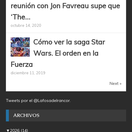
reunión con Jon Favreau supe que
‘The...
octubre 14, 2020
Cómo ver la saga Star
Wars. El orden en la
Fuerza
diciembre 11, 2019
Next »
Tweets por el @Lafosadelrancor.
ARCHIVOS
▼
2026
(14)