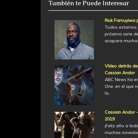
También te Puede Interesar
Rick Famuyiwa p
Todos estamos e
próxima serie d
acapara mucha 
Vídeo detrás de
Cassian Andor
ABC News ha em
One, en el que 
la…
Cassian Andor -
2019
¡Feliz año a tod
muchas novedade