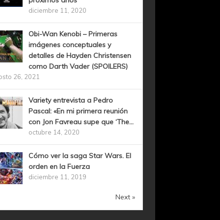
próximos años
diciembre 11, 2020
Obi-Wan Kenobi – Primeras
imágenes conceptuales y
detalles de Hayden Christensen
como Darth Vader (SPOILERS)
osto 26, 2021
Variety entrevista a Pedro
Pascal: «En mi primera reunión
con Jon Favreau supe que ‘The...
octubre 14, 2020
Cómo ver la saga Star Wars. El
orden en la Fuerza
diciembre 11, 2019
Next »