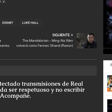
, y…
DISNEY
LUKE HALL
SIGUIENTE
a
The Mandalorian – Ming-Na Wen
 series
volverá como Fennec Shand (Rumor)
tectado transmisiones de Real
da ser respetuoso y no escribir
e Acompañe.