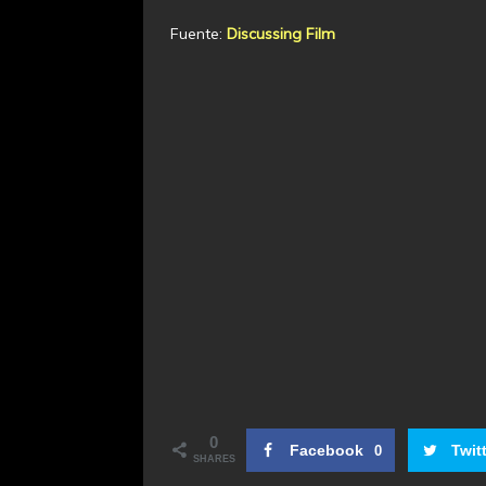
Fuente:
Discussing Film
0
Facebook
Twit
0
SHARES