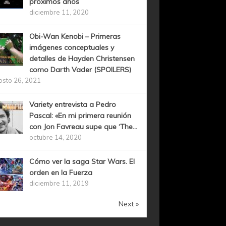
próximos años
diciembre 11, 2020
Obi-Wan Kenobi – Primeras
imágenes conceptuales y
detalles de Hayden Christensen
como Darth Vader (SPOILERS)
osto 26, 2021
Variety entrevista a Pedro
Pascal: «En mi primera reunión
con Jon Favreau supe que ‘The...
octubre 14, 2020
Cómo ver la saga Star Wars. El
orden en la Fuerza
diciembre 11, 2019
Next »