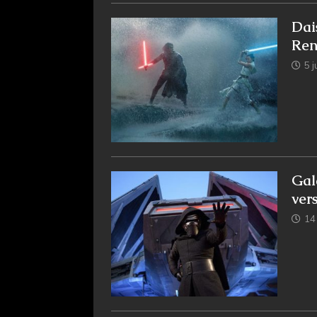
Dai
Ren
5 j
Gal
ver
14