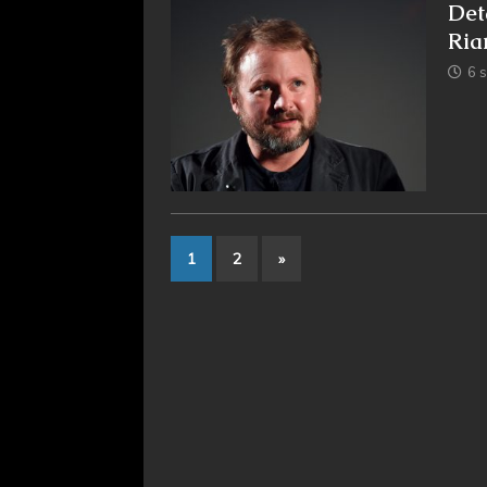
Det
Ria
6 
1
2
»