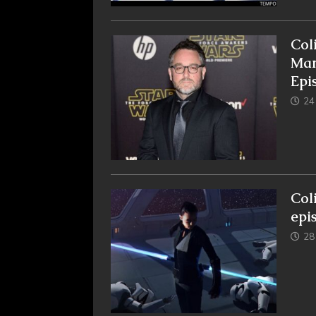
Col
Mar
Epi
24 
Col
epis
28