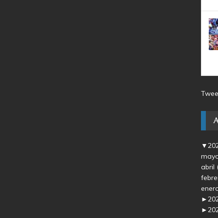
Twee
▼
20
may
abril
febr
ener
►
20
►
20