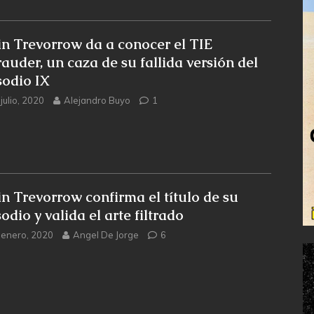
in Trevorrow da a conocer el TIE
auder, un caza de su fallida versión del
sodio IX
julio, 2020
Alejandro Buyo
1
in Trevorrow confirma el título de su
odio y valida el arte filtrado
 enero, 2020
Angel De Jorge
6