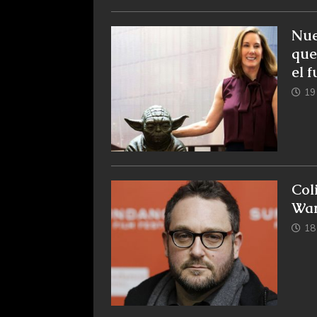
Nue
que
el 
19
Col
War
18