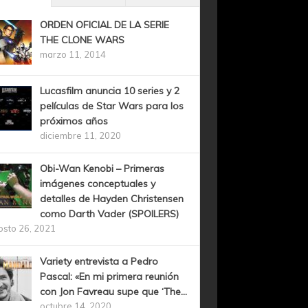
ORDEN OFICIAL DE LA SERIE
THE CLONE WARS
marzo 11, 2014
Lucasfilm anuncia 10 series y 2
películas de Star Wars para los
próximos años
diciembre 11, 2020
Obi-Wan Kenobi – Primeras
imágenes conceptuales y
detalles de Hayden Christensen
como Darth Vader (SPOILERS)
osto 26, 2021
Variety entrevista a Pedro
Pascal: «En mi primera reunión
con Jon Favreau supe que ‘The...
octubre 14, 2020