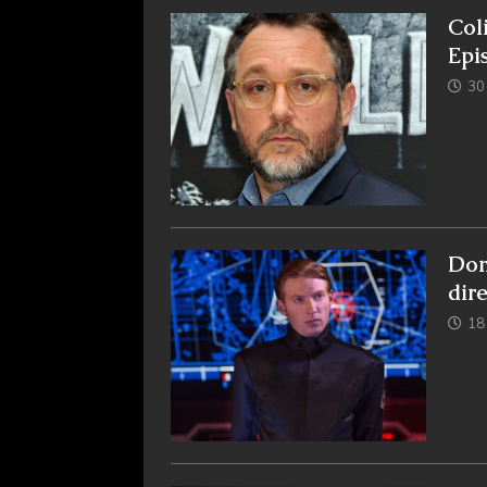
Col
Epi
30
Dom
dir
18