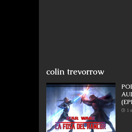
colin trevorrow
POD
AUD
(EP
1 