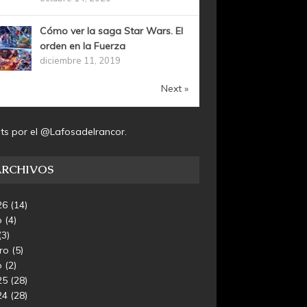
Cómo ver la saga Star Wars. El
orden en la Fuerza
diciembre 11, 2019
Next »
ts por el @Lafosadelrancor.
ARCHIVOS
26
(14)
o
(4)
(3)
ero
(5)
o
(2)
25
(28)
24
(28)