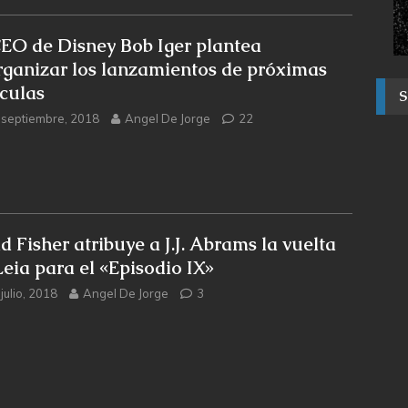
CEO de Disney Bob Iger plantea
rganizar los lanzamientos de próximas
ículas
 septiembre, 2018
Angel De Jorge
22
d Fisher atribuye a J.J. Abrams la vuelta
Leia para el «Episodio IX»
julio, 2018
Angel De Jorge
3