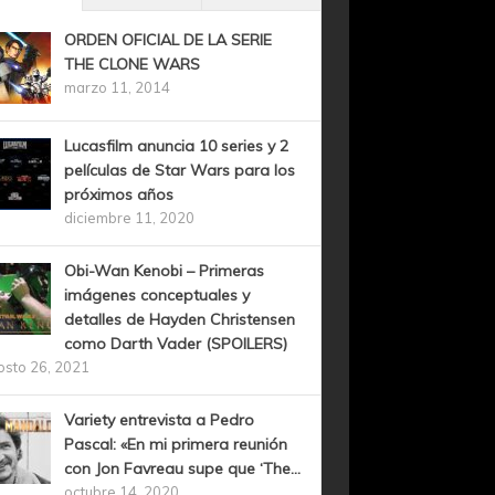
ORDEN OFICIAL DE LA SERIE
THE CLONE WARS
marzo 11, 2014
Lucasfilm anuncia 10 series y 2
películas de Star Wars para los
próximos años
diciembre 11, 2020
Obi-Wan Kenobi – Primeras
imágenes conceptuales y
detalles de Hayden Christensen
como Darth Vader (SPOILERS)
osto 26, 2021
Variety entrevista a Pedro
Pascal: «En mi primera reunión
con Jon Favreau supe que ‘The...
octubre 14, 2020