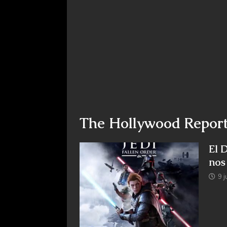
The Hollywood Report
El D
nos
9 j