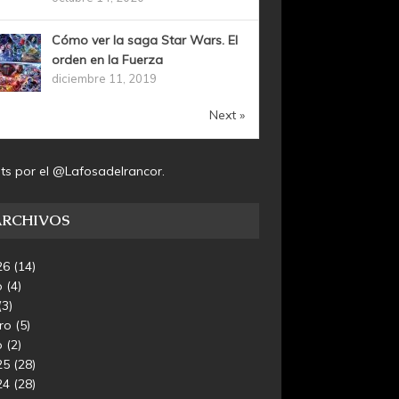
Cómo ver la saga Star Wars. El
orden en la Fuerza
diciembre 11, 2019
Next »
ts por el @Lafosadelrancor.
ARCHIVOS
26
(14)
o
(4)
(3)
ero
(5)
o
(2)
25
(28)
24
(28)