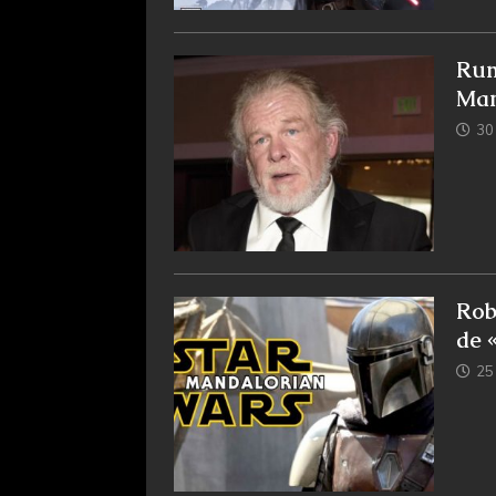
Rum
Man
30
Rob
de 
25