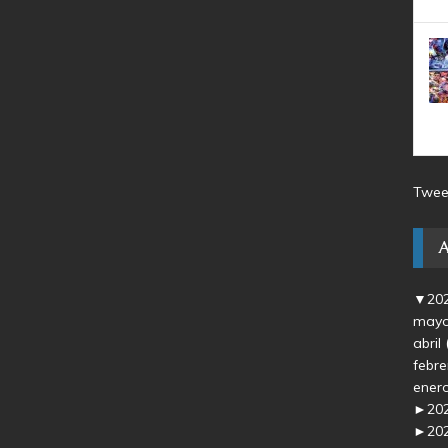
Twee
▼
20
may
abril
febr
ener
►
20
►
20