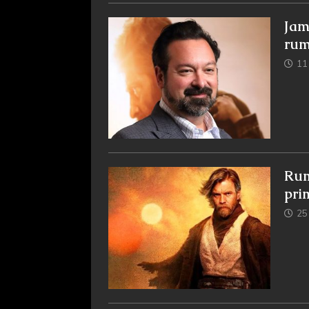
Jam
rum
11 
Rum
pri
25