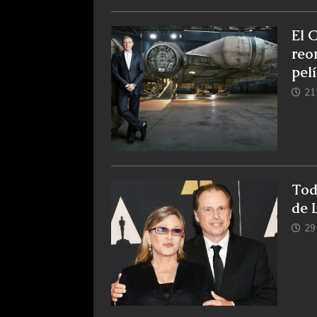
El 
reo
pel
21
Tod
de 
29 