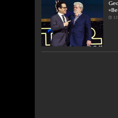
Geo
«Be
13