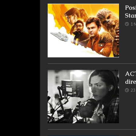
Pos
Sta
1 
ACT
dir
23