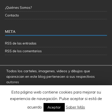
¿Quiénes Somos?
Contacto
META
RSS de las entradas
RSS de los comentarios
Todos los carteles, imagenes, videos y dibujos que
aparezcan en este blog pertenecen a sus respectivos
autores
La Fosa del Rancor y sus administradores no se hacen
Esta página web contiene cookies para mejorar su
responsables por las opiniones manifestadas por los
experiencia de navegación. Pulse aceptar si está de
usuarios y colaboradores de este blog
Star Wars es una marca registrada de Disney - Lucasfilms
acuerdo.
Saber Más
Aceptar
LTD.