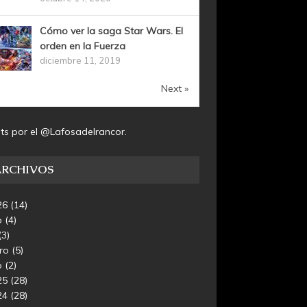
Cómo ver la saga Star Wars. El
orden en la Fuerza
diciembre 11, 2019
Next »
ts por el @Lafosadelrancor.
ARCHIVOS
26
(14)
o
(4)
(3)
ero
(5)
o
(2)
25
(28)
24
(28)