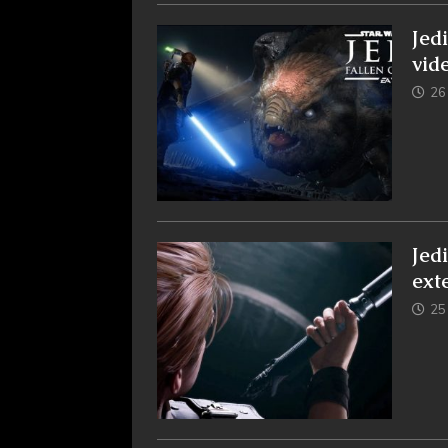
Jed
vid
26
Jed
ext
25