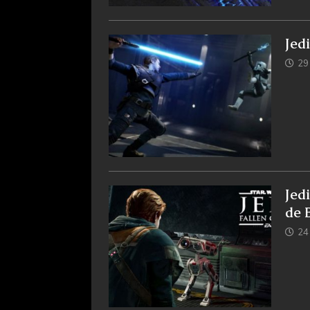
Jed
29
Jed
de 
24