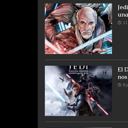
Jed
una
11
El D
nos
9 j