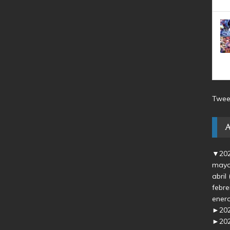
Twee
▼
20
may
abril
febr
ener
►
20
►
20