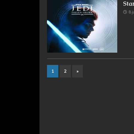
Sta
8 j
1
2
»