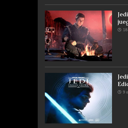
Jed
jue
18
Jed
Edi
9 