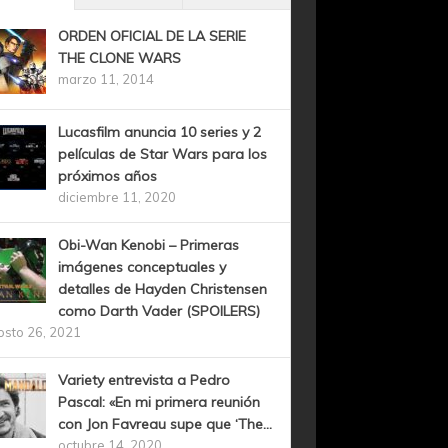
ORDEN OFICIAL DE LA SERIE
THE CLONE WARS
marzo 11, 2014
Lucasfilm anuncia 10 series y 2
películas de Star Wars para los
próximos años
diciembre 11, 2020
Obi-Wan Kenobi – Primeras
imágenes conceptuales y
detalles de Hayden Christensen
como Darth Vader (SPOILERS)
osto 26, 2021
Variety entrevista a Pedro
Pascal: «En mi primera reunión
con Jon Favreau supe que ‘The...
octubre 14, 2020