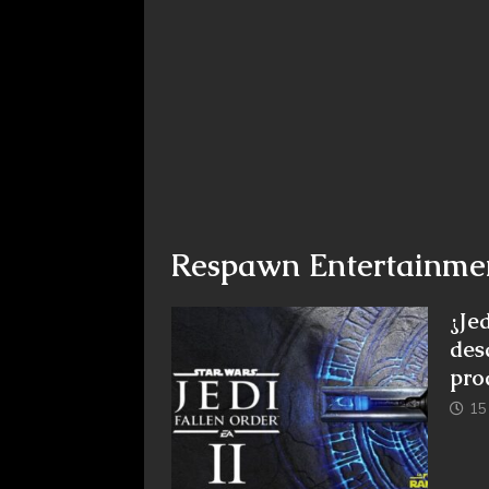
Respawn Entertainme
¿Je
des
pro
15