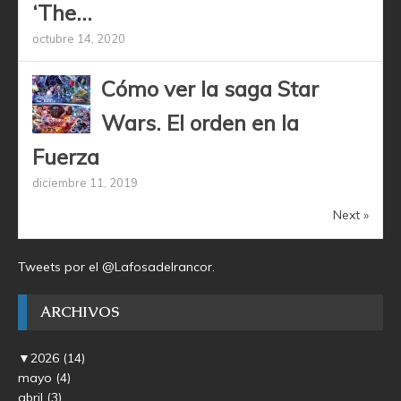
‘The...
octubre 14, 2020
Cómo ver la saga Star
Wars. El orden en la
Fuerza
diciembre 11, 2019
Next »
Tweets por el @Lafosadelrancor.
ARCHIVOS
▼
2026
(14)
mayo
(4)
abril
(3)