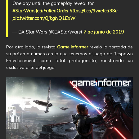
One day until the gameplay reveal for
#StarWarsJediFallenOrder
.
https://t.co/9vxefcd3Su
pic.twitter.com/QjkgNQ1ExW
— EA Star Wars (@EAStarWars)
7 de junio de 2019
Por otro lado, la revista
Game Informer
reveló la portada de
su próximo número en la que tenemos al juego de Respawn
Entertainment como total protagonista, mostrando un
exclusivo arte del juego: