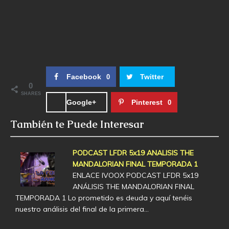
Facebook
Twitter
0
0
SHARES
Google+
Pinterest
0
También te Puede Interesar
PODCAST LFDR 5x19 ANALISIS THE
MANDALORIAN FINAL TEMPORADA 1
ENLACE IVOOX PODCAST LFDR 5x19
ANÁLISIS THE MANDALORIAN FINAL
TEMPORADA 1 Lo prometido es deuda y aquí tenéis
nuestro análisis del final de la primera…