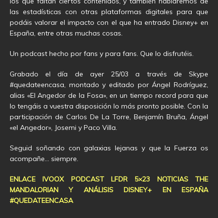
los que faltan ciertos contenidos, y también hablaremos de
las estadísticas con otras plataformas digitales para que
podáis valorar el impacto con el que ha entrado Disney+ en
España, entre otras muchas cosas.
Un podcast hecho por fans y para fans. Que lo disfrutéis.
Grabado el día de ayer 25/03 a través de Skype
#quedateencasa, montado y editado por Ángel Rodríguez,
alias «El Angedor de la Fosa», en un tiempo record para que
lo tengáis a vuestra disposición lo más pronto posible. Con la
participación de Carlos De La Torre, Benjamín Bruña, Ángel
«el Angedor», Josemi y Paco Villa.
Seguid soñando con galaxias lejanas y que la Fuerza os
acompañe… siempre.
ENLACE IVOOX PODCAST LFDR 5×23 NOTICIAS THE
MANDALORIAN Y ANÁLISIS DISNEY+ EN ESPAÑA
#QUEDATEENCASA