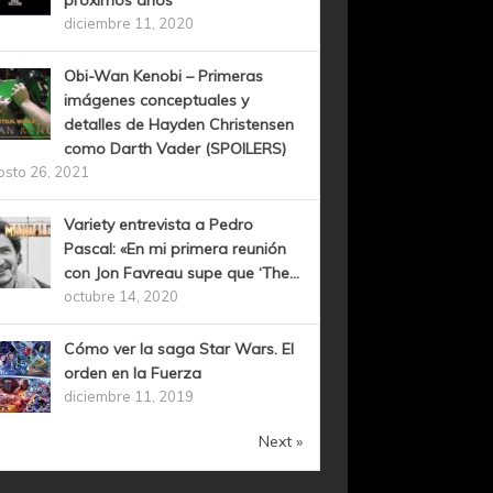
próximos años
diciembre 11, 2020
Obi-Wan Kenobi – Primeras
imágenes conceptuales y
detalles de Hayden Christensen
como Darth Vader (SPOILERS)
osto 26, 2021
Variety entrevista a Pedro
Pascal: «En mi primera reunión
con Jon Favreau supe que ‘The...
octubre 14, 2020
Cómo ver la saga Star Wars. El
orden en la Fuerza
diciembre 11, 2019
Next »