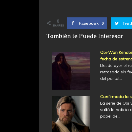
0
Facebook
Twit
0
SHARES
También te Puede Interesar
Obi-Wan Kenobi 
fecha de estren
Desde ayer el r
retrasado sin f
del portal…
Confirmada la s
La serie de Obi
saltó la noticia
papel de…