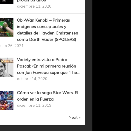
próximos años
diciembre 11, 2020
Obi-Wan Kenobi – Primeras
imágenes conceptuales y
detalles de Hayden Christensen
como Darth Vader (SPOILERS)
osto 26, 2021
Variety entrevista a Pedro
Pascal: «En mi primera reunión
con Jon Favreau supe que ‘The...
octubre 14, 2020
Cómo ver la saga Star Wars. El
orden en la Fuerza
diciembre 11, 2019
Next »