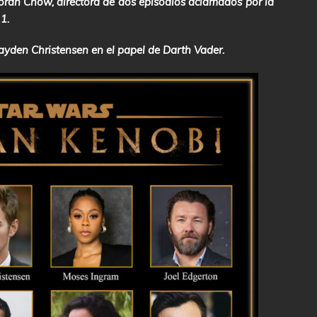
orah Chow, directora de dos episodios aclamados por la
 1
.
ayden Christensen en el papel de Darth Vader.