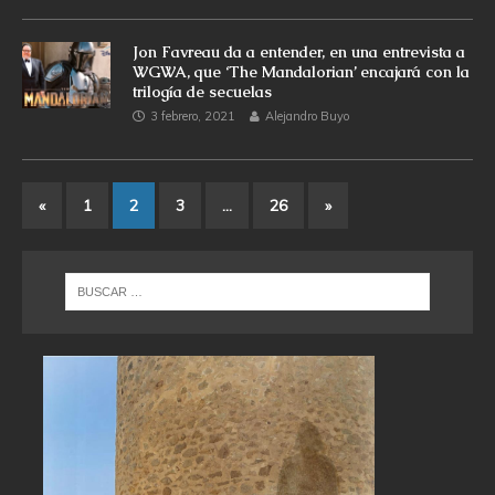
Jon Favreau da a entender, en una entrevista a
WGWA, que ‘The Mandalorian’ encajará con la
trilogía de secuelas
3 febrero, 2021
Alejandro Buyo
«
1
2
3
…
26
»