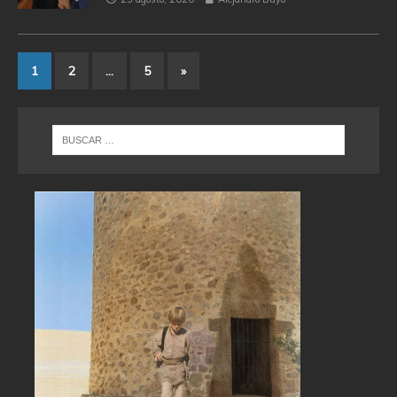
1
2
…
5
»