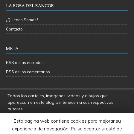
LA FOSA DEL RANCOR
¿Quiénes Somos?
Contacto
META
RSS de las entradas
RSS de los comentarios
Todos los carteles, imagenes, videos y dibujos que
aparezcan en este blog pertenecen a sus respectivos
autores
La Fosa del Rancor y sus administradores no se hacen
Esta página web contiene cookies para mejorar su
responsables por las opiniones manifestadas por los
experiencia de navegación. Pulse aceptar si está de
usuarios y colaboradores de este blog