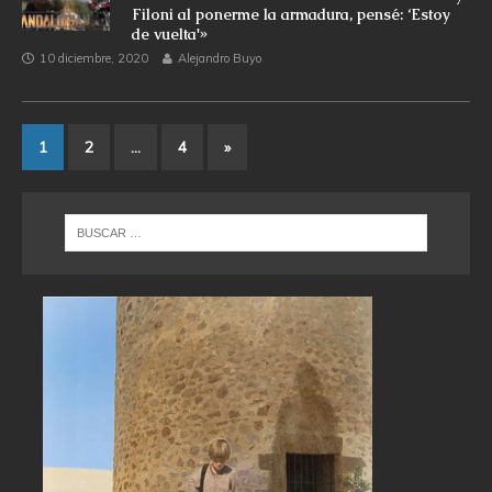
Filoni al ponerme la armadura, pensé: ‘Estoy
de vuelta'»
10 diciembre, 2020
Alejandro Buyo
1
2
…
4
»