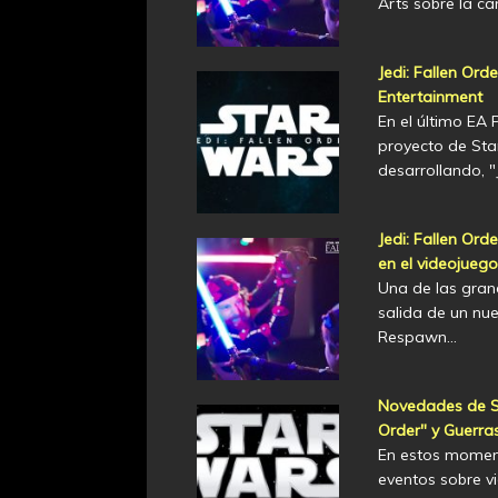
Arts sobre la c
Jedi: Fallen Ord
Entertainment
En el último EA P
proyecto de St
desarrollando, "
Jedi: Fallen Ord
en el videojuego
Una de las gran
salida de un nue
Respawn…
Novedades de Sta
Order" y Guerras
En estos moment
eventos sobre v