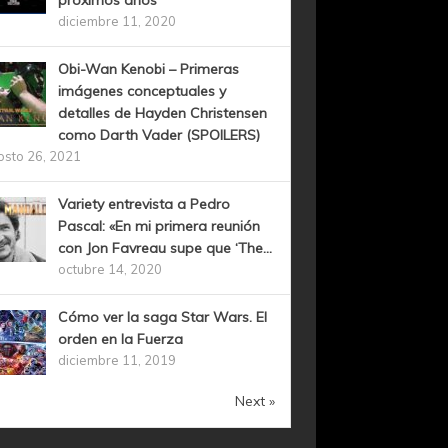
próximos años
diciembre 11, 2020
Obi-Wan Kenobi – Primeras
imágenes conceptuales y
detalles de Hayden Christensen
como Darth Vader (SPOILERS)
osto 26, 2021
Variety entrevista a Pedro
Pascal: «En mi primera reunión
con Jon Favreau supe que ‘The...
octubre 14, 2020
Cómo ver la saga Star Wars. El
orden en la Fuerza
diciembre 11, 2019
Next »