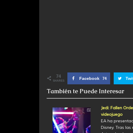
74
Facebook
Twi
74
SHARES
También te Puede Interesar
Jedi: Fallen Ord
videojuego
EA ha presentad
Disney. Tras las